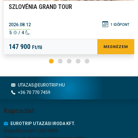
SZLOVÉNIA GRAND TOUR
2026.08.12
1 IDŐPONT
5
/ 4
147 900
Ft/fő
MEGNÉZEM
Lábléc menü
UTAZAS@EUROTRIP.HU
+36 70 770 7459
Kapcsolat
EUROTRIP UTAZÁSI IRODA KFT.
Engedélyszám: U001889