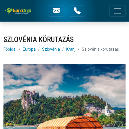
Szlovénia körutazás
Fejléc menüsorok
SZLOVÉNIA KÖRUTAZÁS
Főoldal
Európa
Szlovénia
Kranj
Szlovénia körutazás
Képgaléria | Szlovénia körutazás