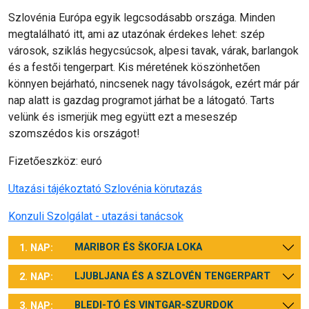
Szlovénia Európa egyik legcsodásabb országa. Minden
megtalálható itt, ami az utazónak érdekes lehet: szép
városok, sziklás hegycsúcsok, alpesi tavak, várak, barlangok
és a festői tengerpart. Kis méretének köszönhetően
könnyen bejárható, nincsenek nagy távolságok, ezért már pár
nap alatt is gazdag programot járhat be a látogató. Tarts
velünk és ismerjük meg együtt ezt a meseszép
szomszédos kis országot!
Fizetőeszköz: euró
Utazási tájékoztató Szlovénia körutazás
Konzuli Szolgálat - utazási tanácsok
MARIBOR ÉS ŠKOFJA LOKA
1. NAP:
LJUBLJANA ÉS A SZLOVÉN TENGERPART
2. NAP:
BLEDI-TÓ ÉS VINTGAR-SZURDOK
3. NAP: