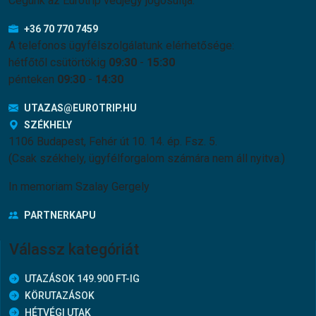
Cégünk az Eurotrip védjegy jogosultja.
+36 70 770 7459
A telefonos ügyfélszolgálatunk elérhetősége:
hétfőtől csütörtökig
09:30
-
15:30
pénteken
09:30
-
14:30
UTAZAS@EUROTRIP.HU
SZÉKHELY
1106 Budapest, Fehér út 10. 14. ép. Fsz. 5.
(Csak székhely, ügyfélforgalom számára nem áll nyitva.)
In memoriam Szalay Gergely
PARTNERKAPU
Válassz kategóriát
UTAZÁSOK 149.900 FT-IG
KÖRUTAZÁSOK
HÉTVÉGI UTAK