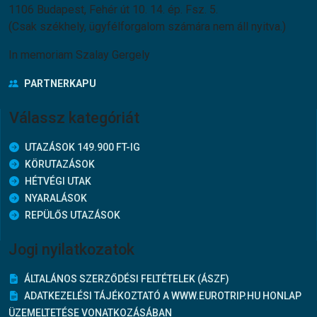
1106 Budapest, Fehér út 10. 14. ép. Fsz. 5.
(Csak székhely, ügyfélforgalom számára nem áll nyitva.)
In memoriam Szalay Gergely
PARTNERKAPU
Válassz kategóriát
UTAZÁSOK 149.900 FT-IG
KÖRUTAZÁSOK
HÉTVÉGI UTAK
NYARALÁSOK
REPÜLŐS UTAZÁSOK
Jogi nyilatkozatok
ÁLTALÁNOS SZERZŐDÉSI FELTÉTELEK (ÁSZF)
ADATKEZELÉSI TÁJÉKOZTATÓ A WWW.EUROTRIP.HU HONLAP
ÜZEMELTETÉSE VONATKOZÁSÁBAN