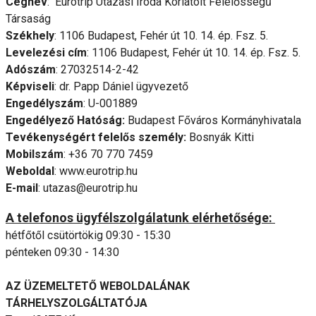
Cégnév
: Eurotrip Utazási Iroda Korlátolt Felelősségű
Társaság
Székhely
: 1106 Budapest, Fehér út 10. 14. ép. Fsz. 5.
Levelezési cím
: 1106 Budapest, Fehér út 10. 14. ép. Fsz. 5.
Adószám
: 27032514-2-42
Képviseli
: dr. Papp Dániel ügyvezető
Engedélyszám
: U-001889
Engedélyező Hatóság:
Budapest Főváros Kormányhivatala
Tevékenységért felelős személy:
Bosnyák Kitti
Mobilszám
: +36 70 770 7459
Weboldal
: www.eurotrip.hu
E-mail
: utazas@eurotrip.hu
A telefonos ügyfélszolgálatunk elérhetősége:
hétfőtől csütörtökig 09:30 - 15:30
pénteken 09:30 - 14:30
AZ ÜZEMELTETŐ WEBOLDALÁNAK
TÁRHELYSZOLGÁLTATÓJA