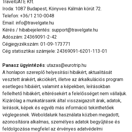
TravelGATE Kft.
Iroda: 1087 Budapest, Könyves Kálmán körút 72.
Telefon: +36/1 210-0048
Email: info@travelgate.hu
Kérés / hibabejelentés: support@travelgate.hu
Adószám: 24369091-2-42
Cégjegyzékszám: 01-09-173771
Cég statisztikai számjele: 24369091-6201-113-01
Panasz ügyintézés
: utazas@eurotrip.hu
A honlapon szereplő helyesírási hibákért, aktualitását
vesztett árakért, akciókért, illetve az árkalkulációs program
esetleges hibáiért, valamint a képekben, leírásokban
fellelhető hibákért, eltérésekért a felelősséget nem vállaljuk.
Kizárólag a munkatársaink által visszaigazolt árak, adatok,
leírások, képek és egyéb más információ tekinthetőek
véglegesnek. Weboldalunk használata közben megadott,
azonosításra alkalmas, személyes adatok begyűjtése és
feldolgozása megfelel az érvényes adatvédelmi