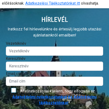
előírásoknak.
Adatkezelési Tájékoztatónkat itt
olvashatja.
HÍRLEVÉL
Iratkozz fel hírlevelünkre és értesülj legjobb utazási
ajánlatainkról emailben!
Vezetéknév
Keresztnév
Email cím
A feliratkozással kijelenti, hogy elfogadja az
Adatvédelmi nyilatkozatunkat
és Adatvédelmi
tájékoztatónkat
*