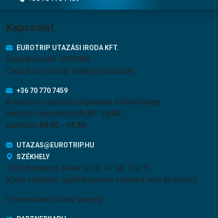
Kapcsolat
EUROTRIP UTAZÁSI IRODA KFT.
Engedélyszám: U001889
Cégünk az Eurotrip védjegy jogosultja.
+36 70 770 7459
A telefonos ügyfélszolgálatunk elérhetősége:
hétfőtől csütörtökig
09:30
-
15:30
pénteken
09:30
-
14:30
UTAZAS@EUROTRIP.HU
SZÉKHELY
1106 Budapest, Fehér út 10. 14. ép. Fsz. 5.
(Csak székhely, ügyfélforgalom számára nem áll nyitva.)
In memoriam Szalay Gergely