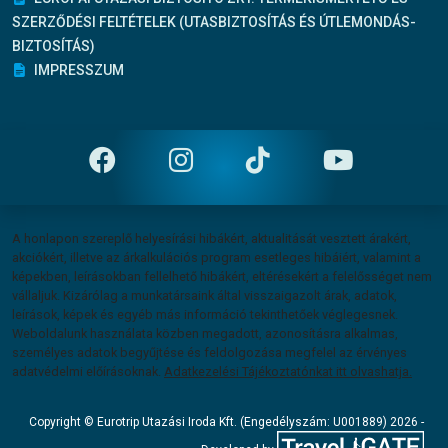
SZERZŐDÉSI FELTÉTELEK (UTASBIZTOSÍTÁS ÉS ÚTLEMONDÁS-
BIZTOSÍTÁS)
IMPRESSZUM
Felelősség vállalás
A honlapon szereplő helyesírási hibákért, aktualitását vesztett árakért,
akciókért, illetve az árkalkulációs program esetleges hibáiért, valamint a
képekben, leírásokban fellelhető hibákért, eltérésekért a felelősséget nem
vállaljuk. Kizárólag a munkatársaink által visszaigazolt árak, adatok,
leírások, képek és egyéb más információ tekinthetőek véglegesnek.
Weboldalunk használata közben megadott, azonosításra alkalmas,
személyes adatok begyűjtése és feldolgozása megfelel az érvényes
adatvédelmi előírásoknak.
Adatkezelési Tájékoztatónkat itt olvashatja.
Copyright
Copyright © Eurotrip Utazási Iroda Kft. (Engedélyszám: U001889) 2026 -